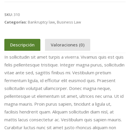
SKU:
310
Categorías:
Bankruptcy law
,
Business Law
Descripción
Valoraciones (0)
In sollicitudin sit amet turpis a viverra. Vivamus quis est quis
felis pellentesque tristique. Integer magna purus, sollicitudin
vitae ante sed, sagittis finibus mi. Vestibulum pretium
fermentum ligula, id efficitur elit euismod quis. Praesent
sollicitudin volutpat ullamcorper. Donec magna neque,
pellentesque ut elementum sit amet, ultrices nec urna. Ut id
magna mauris. Proin purus sapien, tincidunt a ligula ut,
facilisis hendrerit quam. Aliquam sollicitudin diam nisl, at
mattis lacus consectetur ac. Vestibulum quis sapien mauris.
Curabitur luctus nunc sit amet justo rhoncus aliquam non